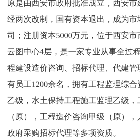
原是由西安市政府批准成立，西安市
经两次改制，国有资本退出，成为市
司；注册资本5000万元，位于西安市
云图中心4层，是一家专业从事全过
程建设造价咨询、招标代理、代建管
有员工1200余名，拥有工程监理综
乙级，水土保持工程施工监理乙级，
（原），工程造价咨询甲级（原），
政府采购招标代理等多项资质。