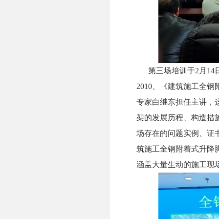
第三场培训于2月14日
2010、《建筑施工全钢
专家白继东担任主讲，
架的发展历程、构造措
场存在的问题实例、证
筑施工全钢附着式升降脚手
涵盖大量生动的施工现