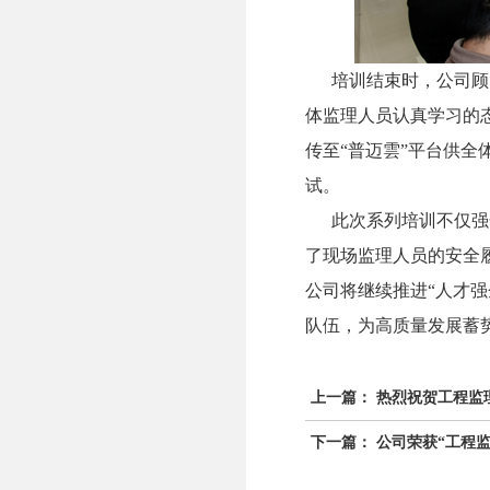
培训结束时，公司顾问
体监理人员认真学习的
传至“普迈雲”平台供
试。
此次系列培训不仅强化
了现场监理人员的安全
公司将继续推进“人才
队伍，为高质量发展蓄
上一篇：
热烈祝贺工程监
下一篇：
公司荣获“工程